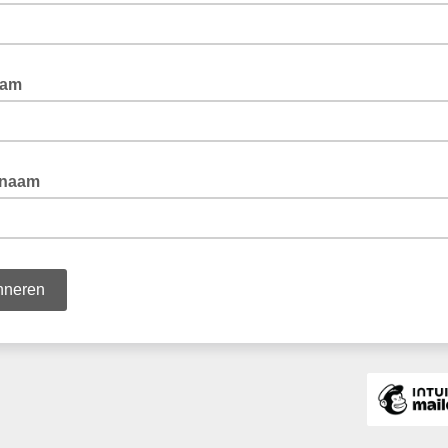
aam
enaam